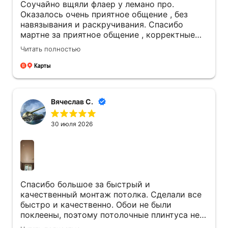
Соучайно вщяли флаер у лемано про.
Оказалось очень приятное общение , без
навязывания и раскручивания. Спасибо
мартне за приятное общение , корректные
подробные обьяснения , дельные
Читать полностью
предложения по ситуации. Спасибо виталию
за четкую работу. Мы очень довольны
потолками и работой ребят. Надеемся что
служить они будут долго и без проблем. 🌹
Вячеслав С.
30 июля 2026
Спасибо большое за быстрый и
качественный монтаж потолка. Сделали все
быстро и качественно. Обои не были
поклеены, поэтому потолочные плинтуса не
устанавливали, мастер любезно показал как