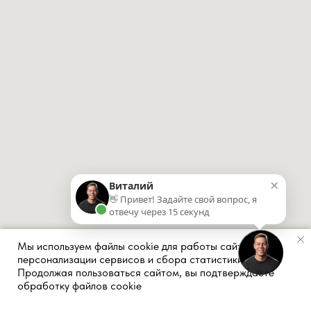
×
Виталий
👋 Привет! Задайте свой вопрос, я
отвечу через 15 секунд
Мы используем файлы cookie для работы сайта,
персонализации сервисов и сбора статистики.
Продолжая пользоваться сайтом, вы подтверждаете
Оставляя заявку на сайте, вы соглашаетесь с
политикой конфиденциальности и
обработку файлов cookie
обработкой персональных данных