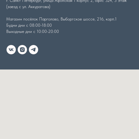
г. Санкт Петербург, улица Афонская 1 корпус 2, офис 324, 3 этаж
(заезд с ул. Аккуратова)
Магазин посёлок Парголово, Выборгское шоссе, 216, корп.1
Будни дни с 08:00-18:00
Выходные дни с 10:00-20:00