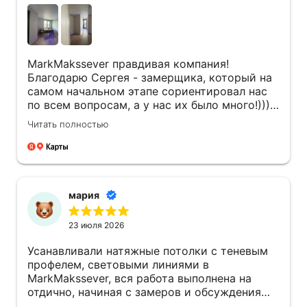
MarkMakssever правдивая компания!
Благодарю Сергея - замерщика, который на
самом начальном этапе сориентировал нас
по всем вопросам, а у нас их было много!)))
Его компетентность и правильный подход
Читать полностью
привел к заключению договора! Сергей
всегда был на связи, даже, когда задачи не
касались его напрямую! Инженер Денис ,со
своей бригадой так же профессионал своего
дела! Очень оперативно и качественно
мария
работали! Всегда обсуждали где и как будут
светильники располагаться, всегда
23 июля 2026
учитывалось мое мнение , как заказчика! Так
как мы жили уже в квартире, ребята
Усанавливали натяжные потолки с теневым
старались соблюдать чистоту ! За собой все
профелем, световыми линиями в
убрали! Потолки очень радуют! Благодарю
MarkMakssever, вся работа выполнена на
всю команду принимавших участие в
отдично, начиная с замеров и обсуждения
процессе!
деталей будущего потолка, до установки