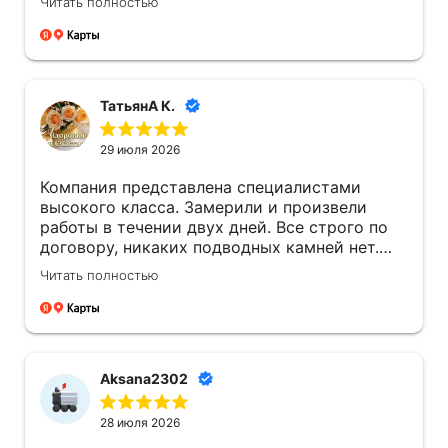
Читать полностью
их монтировать со всеми тонкостями и
нюансами.
ТатьянА К.
29 июля 2026
Компания представлена специалистами
высокого класса. Замерили и произвели
работы в течении двух дней. Все строго по
договору, никаких подводных камней нет.
Все объяснили на словах. Ребята вежливые,
Читать полностью
работа сделана аккуратно.
Aksana2302
28 июля 2026