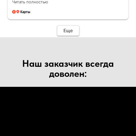
Читать полностью
самого потолка. Работают быстро, чисто,
тихо, после себя оставляют только красоту.
Рекомендую данную фирму, проверенную
временем. Потолки заказываем уже не в
первый раз и каждый раз убеждаемся что
Еще
только MarkMakssever! Спасибо за Ваш труд
и работу!!!