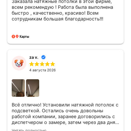
Заказала натяжные потолки в этой фирме,
всем рекомендую ! Работа была выполнена
быстро , качественно, красиво! Всем
сотрудникам большая благодарность!!!
za v.
4 августа 2026
Всё отлично! Установили натяжной потолок с
подсветкой. Остались очень довольны
работой компании, заранее договорились с
диспетчером о замере, затем через два дня,
уже приехал мастер по монтажу потолка
Читать полностью