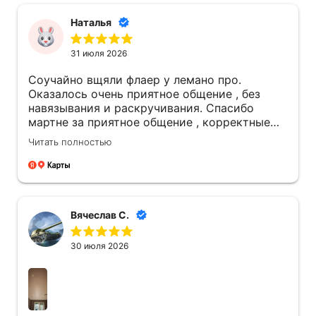
Наталья
31 июля 2026
Соучайно вщяли флаер у лемано про.
Оказалось очень приятное общение , без
навязывания и раскручивания. Спасибо
мартне за приятное общение , корректные
подробные обьяснения , дельные
Читать полностью
предложения по ситуации. Спасибо виталию
за четкую работу. Мы очень довольны
потолками и работой ребят. Надеемся что
служить они будут долго и без проблем. 🌹
Вячеслав С.
30 июля 2026