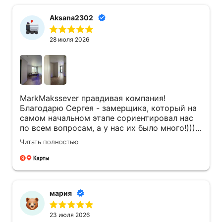
Aksana2302
28 июля 2026
MarkMakssever правдивая компания!
Благодарю Сергея - замерщика, который на
самом начальном этапе сориентировал нас
по всем вопросам, а у нас их было много!)))
Его компетентность и правильный подход
Читать полностью
привел к заключению договора! Сергей
всегда был на связи, даже, когда задачи не
касались его напрямую! Инженер Денис ,со
своей бригадой так же профессионал своего
дела! Очень оперативно и качественно
мария
работали! Всегда обсуждали где и как будут
светильники располагаться, всегда
23 июля 2026
учитывалось мое мнение , как заказчика! Так