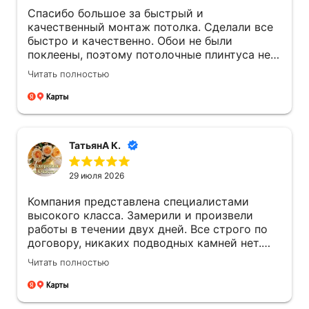
Спасибо большое за быстрый и
качественный монтаж потолка. Сделали все
быстро и качественно. Обои не были
поклеены, поэтому потолочные плинтуса не
устанавливали, мастер любезно показал как
Читать полностью
их монтировать со всеми тонкостями и
нюансами.
ТатьянА К.
29 июля 2026
Компания представлена специалистами
высокого класса. Замерили и произвели
работы в течении двух дней. Все строго по
договору, никаких подводных камней нет.
Все объяснили на словах. Ребята вежливые,
Читать полностью
работа сделана аккуратно.