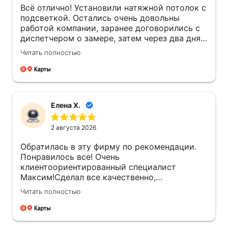
Всё отлично! Установили натяжной потолок с
подсветкой. Остались очень довольны
работой компании, заранее договорились с
диспетчером о замере, затем через два дня,
уже приехал мастер по монтажу потолка
Читать полностью
Вадим, хочется отметить профессионализм
мастера в работе, так же приятное общение
с ним, работа произведена аккуратно, чисто
и без пыли, перфоратор с пылесосом! По
окончании Вадим, даже попросил швабру,
Елена Х.
чтобы убрать крупный мусор за собой!)
Наилучшие пожелания и положительные
2 августа 2026
рекомендации компании и персоналу, будем
обращаться сами и рекомендовать
Обратилась в эту фирму по рекомендации.
знакомым!!!
Понравилось все! Очень
клиентоориентированный специалист
Максим!Сделал все качественно,
подсказывал правильные варианты !
Читать полностью
Огромная ему благодарность за его работу!
Рекомендую однозначно!