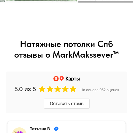
Натяжные потолки Спб
отзывы о MarkMakssever™
Наш заказчик всегда
доволен:
5.0
из 5
На основе 952 оценок
Оставить отзыв
Татьяна В.