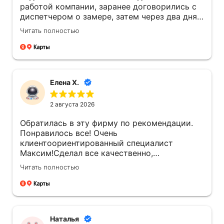
работой компании, заранее договорились с
диспетчером о замере, затем через два дня,
уже приехал мастер по монтажу потолка
Читать полностью
Вадим, хочется отметить профессионализм
мастера в работе, так же приятное общение
с ним, работа произведена аккуратно, чисто
и без пыли, перфоратор с пылесосом! По
окончании Вадим, даже попросил швабру,
Елена Х.
чтобы убрать крупный мусор за собой!)
Наилучшие пожелания и положительные
2 августа 2026
рекомендации компании и персоналу, будем
обращаться сами и рекомендовать
Обратилась в эту фирму по рекомендации.
знакомым!!!
Понравилось все! Очень
клиентоориентированный специалист
Максим!Сделал все качественно,
подсказывал правильные варианты !
Читать полностью
Огромная ему благодарность за его работу!
Рекомендую однозначно!
Наталья