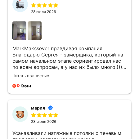
28 июля 2026
MarkMakssever правдивая компания!
Благодарю Сергея - замерщика, который на
самом начальном этапе сориентировал нас
по всем вопросам, а у нас их было много!)))
Его компетентность и правильный подход
Читать полностью
привел к заключению договора! Сергей
всегда был на связи, даже, когда задачи не
касались его напрямую! Инженер Денис ,со
своей бригадой так же профессионал своего
дела! Очень оперативно и качественно
мария
работали! Всегда обсуждали где и как будут
светильники располагаться, всегда
23 июля 2026
учитывалось мое мнение , как заказчика! Так
как мы жили уже в квартире, ребята
Усанавливали натяжные потолки с теневым
старались соблюдать чистоту ! За собой все