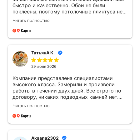
быстро и качественно. Обои не были
поклеены, поэтому потолочные плинтуса не
устанавливали, мастер любезно показал как
Читать полностью
их монтировать со всеми тонкостями и
нюансами.
ТатьянА К.
29 июля 2026
Компания представлена специалистами
высокого класса. Замерили и произвели
работы в течении двух дней. Все строго по
договору, никаких подводных камней нет.
Все объяснили на словах. Ребята вежливые,
Читать полностью
работа сделана аккуратно.
Aksana2302