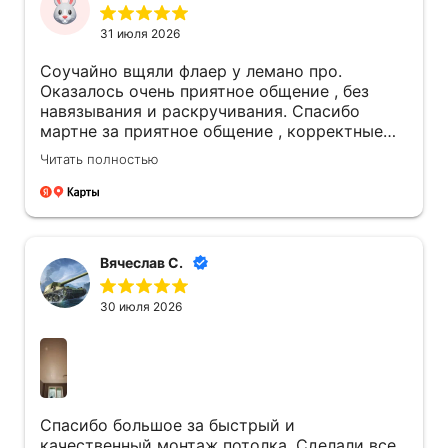
31 июля 2026
Соучайно вщяли флаер у лемано про.
Оказалось очень приятное общение , без
навязывания и раскручивания. Спасибо
мартне за приятное общение , корректные
подробные обьяснения , дельные
Читать полностью
предложения по ситуации. Спасибо виталию
за четкую работу. Мы очень довольны
потолками и работой ребят. Надеемся что
служить они будут долго и без проблем. 🌹
Вячеслав С.
30 июля 2026
Спасибо большое за быстрый и
качественный монтаж потолка. Сделали все