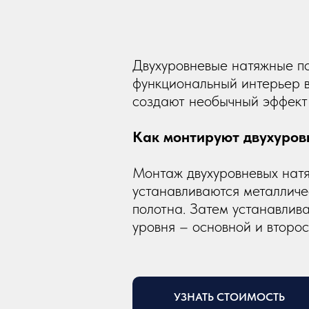
Собственн
Профессиональная уборка и
Двухуровневые натяжные пот
ер
чистая технология монтажа
функциональный интерьер в 
создают необычный эффект 
Как монтируют двухуров
Монтаж двухуровневых натя
устанавливаются металличе
полотна. Затем устанавлива
уровня – основной и второ
УЗНАТЬ СТОИМОСТЬ